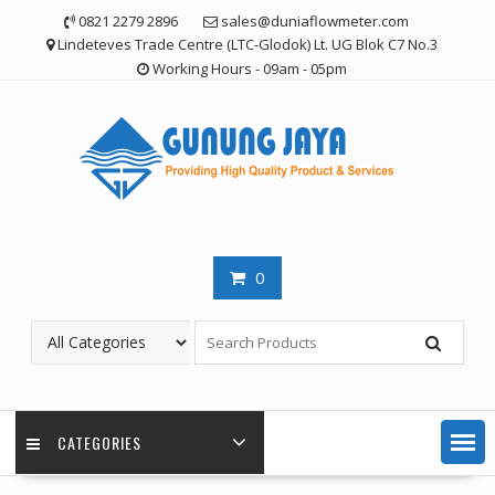
Skip
0821 2279 2896
sales@duniaflowmeter.com
to
Lindeteves Trade Centre (LTC-Glodok) Lt. UG Blok C7 No.3
content
Working Hours - 09am - 05pm
0
CATEGORIES