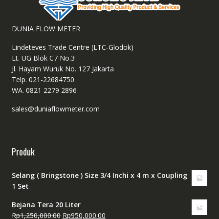
DUNIA FLOW METER
Lindeteves Trade Centre (LTC-Glodok)
Lt. UG Blok C7 No.3
Jl. Hayam Wuruk No. 127 Jakarta
Telp. 021-22684750
WA. 0821 2279 2896
sales@duniaflowmeter.com
Produk
Selang ( Bringstone ) Size 3/4 Inchi x 4 m x Coupling
1 Set
Bejana Tera 20 Liter
Harga
Harga
Rp
1,250,000.00
Rp
950,000.00