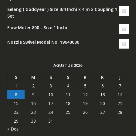
aslinya
saat
Selang ( Goddyear ) Size 3/4 Inchi x 4 m x Coupling 1
adalah:
ini
Set
Rp1,250,000.00.
adalah:
Rp950,000.00.
Flow Meter 800 L Size 1 Inchi
Nozzle Swivel Model No. 19640030
AGUSTUS 2026
S
M
S
S
R
K
J
1
2
3
4
5
6
7
8
9
10
11
12
13
14
15
16
17
18
19
20
21
22
23
24
25
26
27
28
29
30
31
« Des