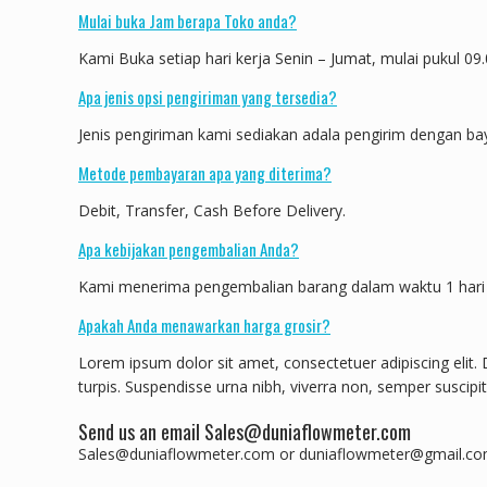
Mulai buka Jam berapa Toko anda?
Kami Buka setiap hari kerja Senin – Jumat, mulai pukul 09.
Apa jenis opsi pengiriman yang tersedia?
Jenis pengiriman kami sediakan adala pengirim dengan b
Metode pembayaran apa yang diterima?
Debit, Transfer, Cash Before Delivery.
Apa kebijakan pengembalian Anda?
Kami menerima pengembalian barang dalam waktu 1 hari 
Apakah Anda menawarkan harga grosir?
Lorem ipsum dolor sit amet, consectetuer adipiscing elit.
turpis. Suspendisse urna nibh, viverra non, semper suscipi
Send us an email Sales@duniaflowmeter.com
Sales@duniaflowmeter.com or duniaflowmeter@gmail.c