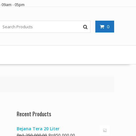
- 09am - 05pm
0
Recent Products
Bejana Tera 20 Liter
Harga
Harga
Rp
1,250,000.00
Rp
950,000.00