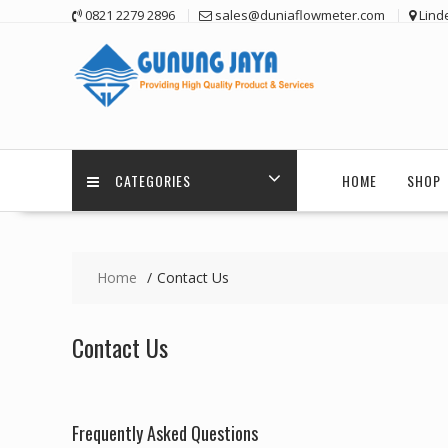
Skip
0821 2279 2896
sales@duniaflowmeter.com
Lind
to
content
CATEGORIES
HOME
SHOP
Home
Contact Us
Contact Us
Frequently Asked Questions