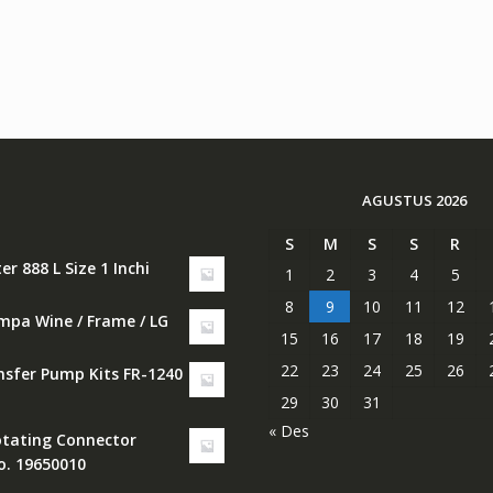
AGUSTUS 2026
S
M
S
S
R
er 888 L Size 1 Inchi
1
2
3
4
5
8
9
10
11
12
ompa Wine / Frame / LG
15
16
17
18
19
22
23
24
25
26
nsfer Pump Kits FR-1240
29
30
31
« Des
otating Connector
o. 19650010