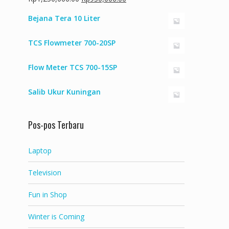
aslinya
saat
Bejana Tera 10 Liter
adalah:
ini
Rp1,250,000.00.
adalah:
TCS Flowmeter 700-20SP
Rp950,000.00.
Flow Meter TCS 700-15SP
Salib Ukur Kuningan
Pos-pos Terbaru
Laptop
Television
Fun in Shop
Winter is Coming