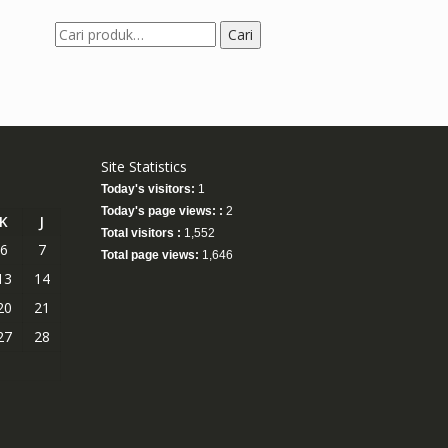
Pencarian
Cari
untuk:
Site Statistics
Today's visitors:
1
Today's page views: :
2
K
J
Total visitors :
1,552
6
7
Total page views:
1,646
13
14
20
21
27
28