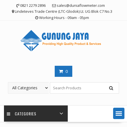
Skip
0821 2279 2896
sales@duniaflowmeter.com
to
Lindeteves Trade Centre (LTC-Glodok) Lt. UG Blok C7 No.3
content
Working Hours - 09am - 05pm
0
CATEGORIES