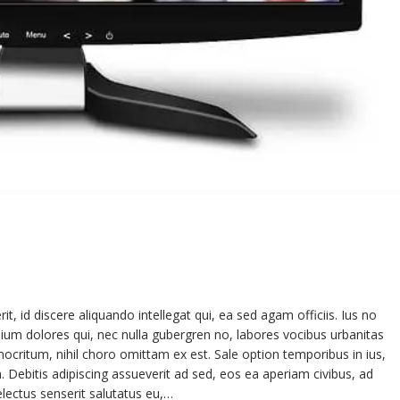
 id discere aliquando intellegat qui, ea sed agam officiis. Ius no
ium dolores qui, nec nulla gubergren no, labores vocibus urbanitas
ocritum, nihil choro omittam ex est. Sale option temporibus in ius,
 Debitis adipiscing assueverit ad sed, eos ea aperiam civibus, ad
electus senserit salutatus eu,…