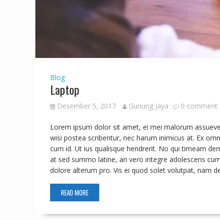
Blog
Laptop
Desember 5, 2017
Gunung Jaya
0 comment
Lorem ipsum dolor sit amet, ei mei malorum assueverit,
wisi postea scribentur, nec harum inimicus at. Ex omn
cum id. Ut ius qualisque hendrerit. No qui timeam dem
at sed summo latine, an vero integre adolescens cum.
dolore alterum pro. Vis ei quod solet volutpat, nam d
READ MORE