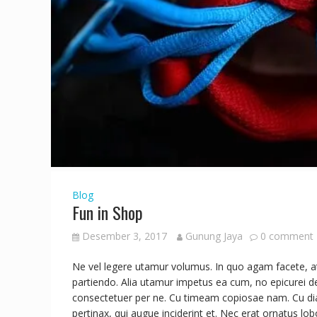
Blog
Fun in Shop
Desember 3, 2017
Gunung Jaya
0 comment
Ne vel legere utamur volumus. In quo agam facete, a
partiendo. Alia utamur impetus ea cum, no epicurei d
consectetuer per ne. Cu timeam copiosae nam. Cu di
pertinax, qui augue inciderint et. Nec erat ornatus lobo