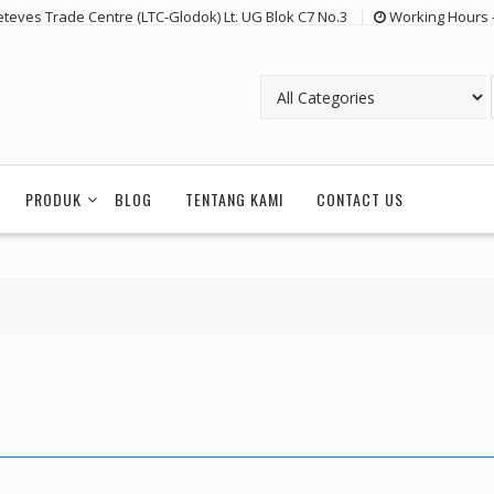
eteves Trade Centre (LTC-Glodok) Lt. UG Blok C7 No.3
Working Hours 
PRODUK
BLOG
TENTANG KAMI
CONTACT US