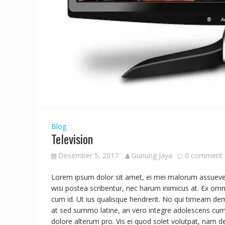
Blog
Television
Desember 5, 2017
Gunung Jaya
0 comment
Lorem ipsum dolor sit amet, ei mei malorum assueverit,
wisi postea scribentur, nec harum inimicus at. Ex omn
cum id. Ut ius qualisque hendrerit. No qui timeam dem
at sed summo latine, an vero integre adolescens cum.
dolore alterum pro. Vis ei quod solet volutpat, nam d