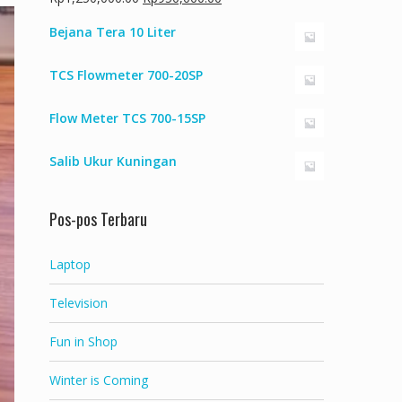
aslinya
saat
Bejana Tera 10 Liter
adalah:
ini
Rp1,250,000.00.
adalah:
TCS Flowmeter 700-20SP
Rp950,000.00.
Flow Meter TCS 700-15SP
Salib Ukur Kuningan
Pos-pos Terbaru
Laptop
Television
Fun in Shop
Winter is Coming