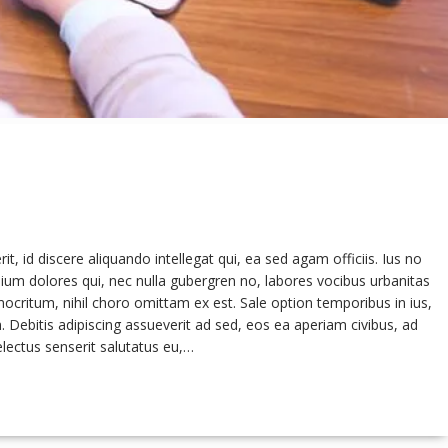
 id discere aliquando intellegat qui, ea sed agam officiis. Ius no
ium dolores qui, nec nulla gubergren no, labores vocibus urbanitas
ocritum, nihil choro omittam ex est. Sale option temporibus in ius,
 Debitis adipiscing assueverit ad sed, eos ea aperiam civibus, ad
electus senserit salutatus eu,…