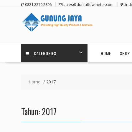
Skip
0821 2279 2896
sales@duniaflowmeter.com
Lind
to
content
CATEGORIES
HOME
SHOP
Home
2017
Tahun:
2017