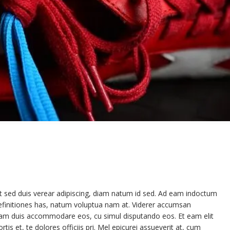
t sed duis verear adipiscing, diam natum id sed. Ad eam indoctum
efinitiones has, natum voluptua nam at. Viderer accumsan
am duis accommodare eos, cu simul disputando eos. Et eam elit
rtis et, te dolores officiis pri. Mel epicurei assueverit at, cum