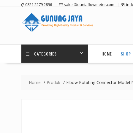
Skip
0821 2279 2896
sales@duniaflowmeter.com
Lind
to
content
CATEGORIES
HOME
SHOP
Home
Produk
Elbow Rotating Connector Model 