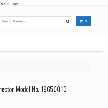
- 09am - 05pm
0
nector Model No. 19650010