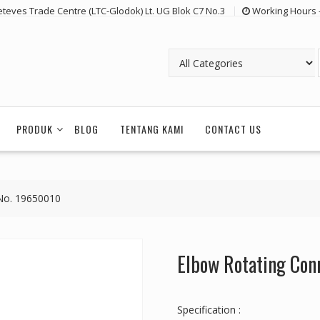
eteves Trade Centre (LTC-Glodok) Lt. UG Blok C7 No.3
Working Hours 
PRODUK
BLOG
TENTANG KAMI
CONTACT US
No. 19650010
Elbow Rotating Con
Specification :