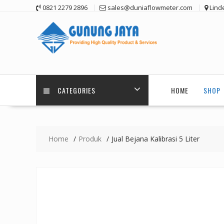
Skip
0821 2279 2896
sales@duniaflowmeter.com
Lind
to
content
CATEGORIES
HOME
SHOP
Home
Produk
Jual Bejana Kalibrasi 5 Liter