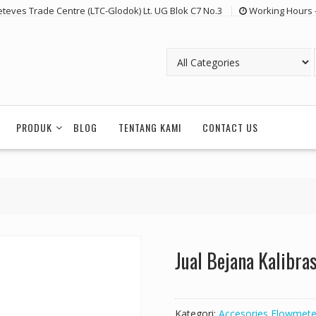
eteves Trade Centre (LTC-Glodok) Lt. UG Blok C7 No.3
Working Hours 
PRODUK
BLOG
TENTANG KAMI
CONTACT US
Jual Bejana Kalibras
Kategori:
Accesories Flowmete