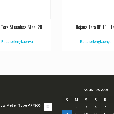
 Tera Steenless Steel 20 L
Bejana Tera DB 10 Lit
Baca selengkapnya
Baca selengkapnya
AGUSTUS 2026
S
M
S
S
R
Flow Meter Type APF860-
1
2
3
4
5