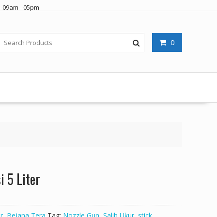
- 09am - 05pm
0
i 5 Liter
r
,
Bejana Tera
Tag:
Nozzle Gun
,
Salib Ukur
,
stick