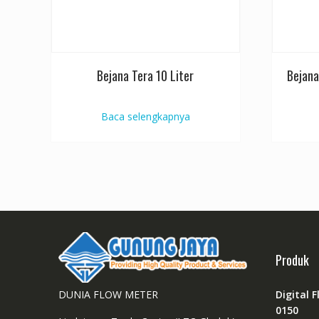
Bejana Tera 10 Liter
Bejana
Baca selengkapnya
Produk
DUNIA FLOW METER
Digital 
0150