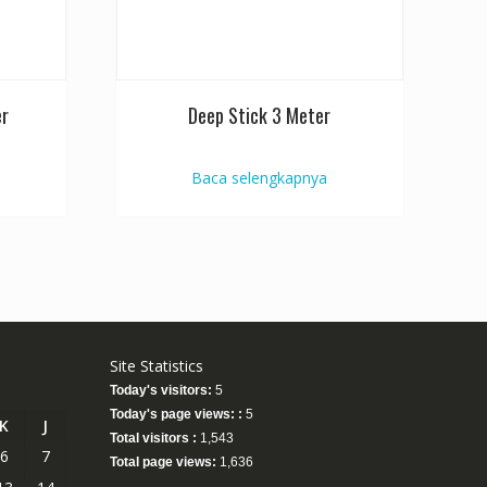
er
Deep Stick 3 Meter
Baca selengkapnya
Site Statistics
Today's visitors:
5
Today's page views: :
5
K
J
Total visitors :
1,543
6
7
Total page views:
1,636